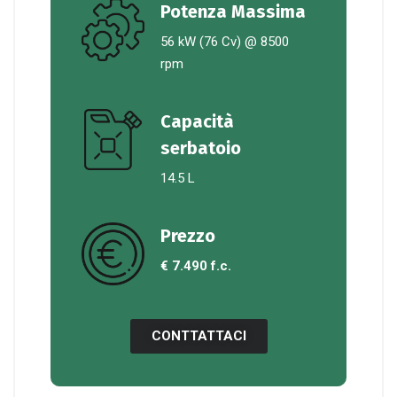
Potenza Massima
56 kW (76 Cv) @ 8500
rpm
Capacità
serbatoio
14.5 L
Prezzo
€ 7.490 f.c.
CONTTATTACI