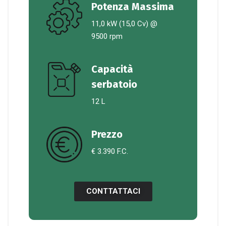
Potenza Massima
11,0 kW (15,0 Cv) @
9500 rpm
Capacità
serbatoio
12 L
Prezzo
€ 3.390 F.C.
CONTTATTACI