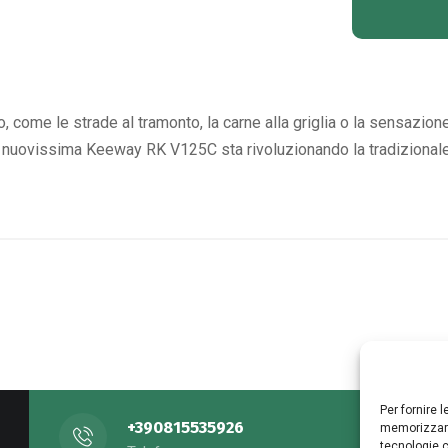
 come le strade al tramonto, la carne alla griglia o la sensazione 
la nuovissima Keeway RK V125C sta rivoluzionando la tradizionale 
Per fornire 
+390815535926
memorizzare
tecnologie c