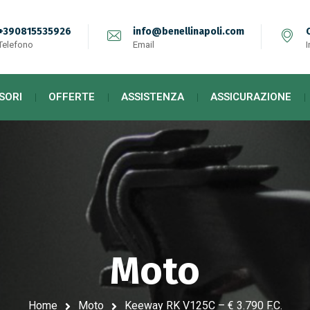
+390815535926
info@benellinapoli.com
Telefono
Email
I
SORI
OFFERTE
ASSISTENZA
ASSICURAZIONE
Moto
Home
Moto
Keeway RK V125C – € 3.790 F.C.