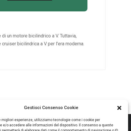
di un motore bicilindrico a V. Tuttavia,
cruiser bicilindrica a V per l’era moderna.
Gestisci Consenso Cookie
le migliori esperienze, utilizziamo tecnologie come i cookie per
Corso Arnaldo Lucci 68, Napoli
 e/o accedere alle informazioni del dispositivo. Il consenso a queste
i permetterà di elaborare dati come il comportamento di navigazione o ID